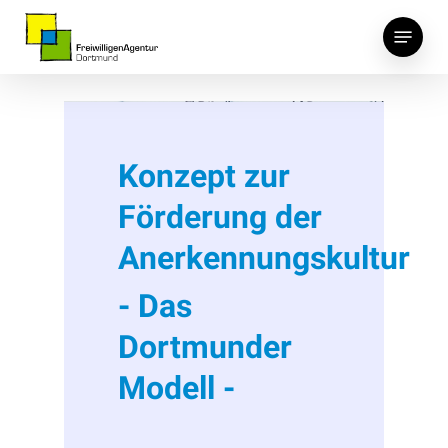
Skip
Menu
to
main
content
Konzept zur
Förderung der
Anerkennungskultur
- Das
Dortmunder
Modell -