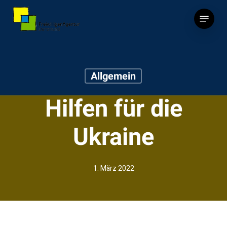
Skip
Menu
to
main
content
Allgemein
Hilfen für die
Ukraine
1. März 2022